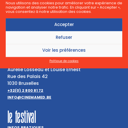
cinemamed
Nous utilisons des cookies pour améliorer votre expérience de
navigation et analyser notre trafic. En cliquant sur « Accepter »,
vous consentez à notre utilisation des cookies.
QUI SOMMES-NOUS ?
Accepter
LA CHARTE DU CINEMAMED
PARTENAIRES
Refuser
JOBS, STAGES & BÉNÉVOLAT
Voir les préférences
contact
Politique de cookies
Aurélie Losseau et Louise Ernest
Rue des Palais 42
1030 Bruxelles
+32(0) 2 800 81 72
INFO@CINEMAMED.BE
le festival
INFOS PRATIQUES