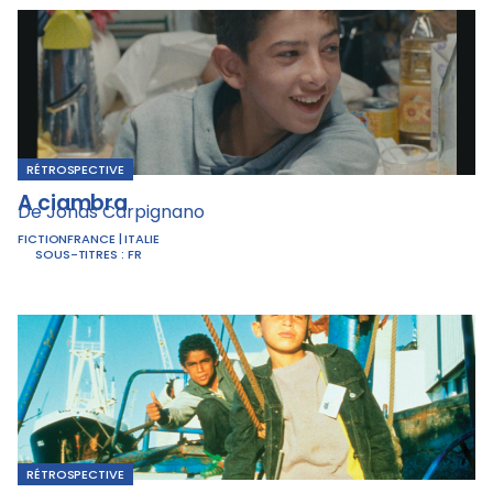
RÉTROSPECTIVE
A ciambra
De Jonas Carpignano
FICTION
FRANCE | ITALIE
SOUS-TITRES :
FR
RÉTROSPECTIVE