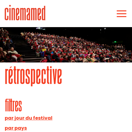
rétrospective
filtres
par jour du festival
par pays