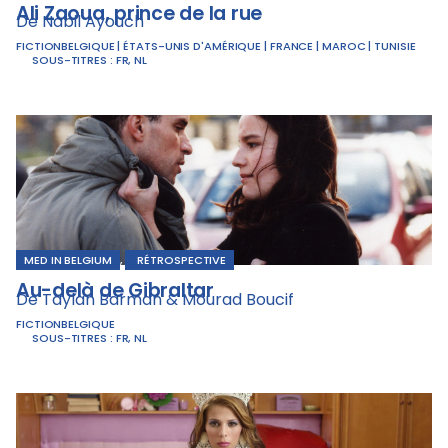
Ali Zaoua, prince de la rue
De Nabil Ayouch
FICTION
BELGIQUE | ÉTATS-UNIS D'AMÉRIQUE | FRANCE | MAROC | TUNISIE
SOUS-TITRES :
FR
,
NL
MED IN BELGIUM
,
RÉTROSPECTIVE
Au-delà de Gibraltar
De Taylan Barman & Mourad Boucif
FICTION
BELGIQUE
SOUS-TITRES :
FR
,
NL