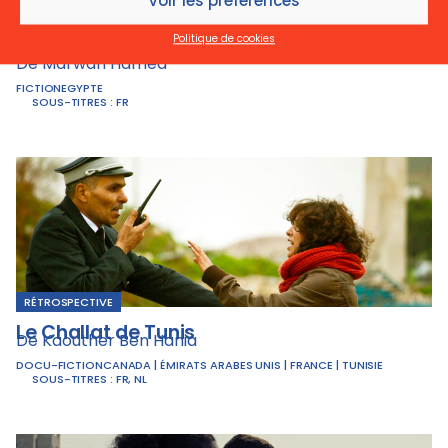
Voir les préférences
RÉTROSPECTIVE
Politique de cookies
L’immeuble Yacoubian
De Marwan Hamed
FICTION
EGYPTE
SOUS-TITRES :
FR
RÉTROSPECTIVE
Le Challat de Tunis
De Kaouther Ben Hania
DOCU-FICTION
CANADA | ÉMIRATS ARABES UNIS | FRANCE | TUNISIE
SOUS-TITRES :
FR
,
NL