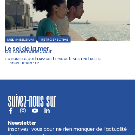
MED IN BELGIUM
,
RÉTROSPECTIVE
Le sel de la mer
De Annemarie Jacir
FICTION
BELGIQUE | ESPAGNE | FRANCE | PALESTINE | SUISSE
SOUS-TITRES :
FR
suivez-nous sur
Newsletter
Inscrivez-vous pour ne rien manquer de l’actualité