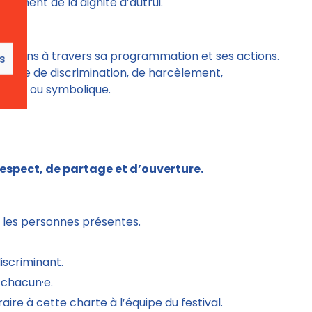
riment de la dignité d’autrui.
humains à travers sa programmation et ses actions.
es
 forme de discrimination, de harcèlement,
hysique ou symbolique.
spect, de partage et d’ouverture.
 les personnes présentes.
discriminant.
 chacun·e.
re à cette charte à l’équipe du festival.