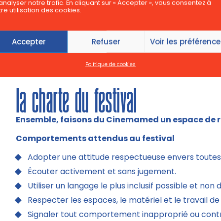
Les désaccords peuvent s’exprimer, mais jamais au dét
analyser notre trafic. En cliquant sur « Accepter », vous consentez à
re utilisation des cookies.
Engagement
Le Cinemamed s’engage pour la défense des droits 
Accepter
Refuser
Voir les préférenc
En plaçant l’inclusion au centre, nous refusons toute
d’intimidation ou de violence, qu’elle soit verbale, p
Politique de cookies
la charte du festival
Ensemble, faisons du Cinemamed un espace de re
Comportements attendus au festival
Adopter une attitude respectueuse envers toutes
Écouter activement et sans jugement.
Utiliser un langage le plus inclusif possible et non 
Respecter les espaces, le matériel et le travail de
Signaler tout comportement inapproprié ou contrai