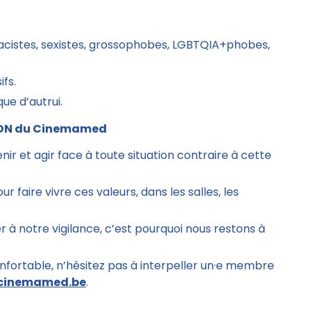
acistes, sexistes, grossophobes, LGBTQIA+phobes,
fs.
ue d’autrui.
l’ADN du Cinemamed
r et agir face à toute situation contraire à cette
aire vivre ces valeurs, dans les salles, les
 à notre vigilance, c’est pourquoi nous restons à
onfortable, n’hésitez pas à interpeller un·e membre
cinemamed.be
.