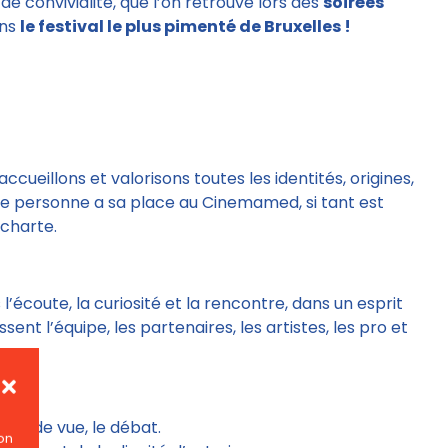
e convivialité, que l’on retrouve lors des
soirées
ans
le festival le plus pimenté de Bruxelles !
ccueillons et valorisons toutes les identités, origines,
ue personne a sa place au Cinemamed, si tant est
 charte.
l’écoute, la curiosité et la rencontre, dans un esprit
sent l’équipe, les partenaires, les artistes, les pro et
nts de vue, le débat.
on