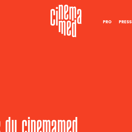
PRO
PRESS
te du cinemamed