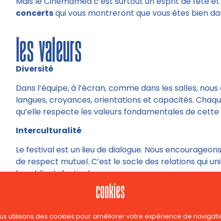
Mais le Cinemamed c’est surtout un esprit de fête et d
concerts
qui vous montreront que vous êtes bien d
les valeurs
Diversité
Dans l’équipe, à l’écran, comme dans les salles, nous a
langues, croyances, orientations et capacités. Chaq
qu’elle respecte les valeurs fondamentales de cette
Interculturalité
Le festival est un lieu de dialogue. Nous encourageons 
de respect mutuel. C’est le socle des relations qui unis
le public du festival.
cookies
Ouverture
Nous favorisons la confrontation bienveillante des poi
us utilisons des cookies pour améliorer votre expérience de navigati