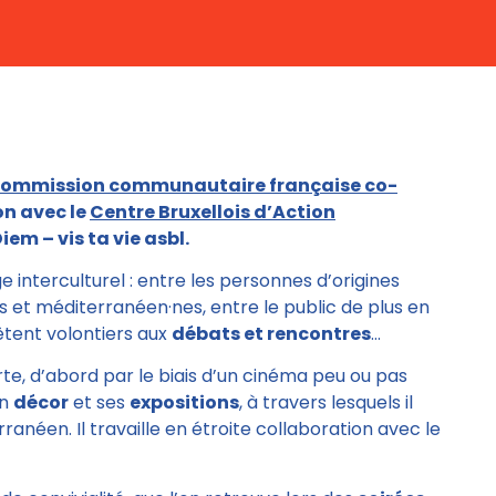
ommission communautaire française co-
on avec le
Centre Bruxellois d’Action
iem – vis ta vie asbl.
 interculturel : entre les personnes d’origines
es et méditerranéen·nes, entre le public de plus en
êtent volontiers aux
débats et rencontres
…
e, d’abord par le biais d’un cinéma peu ou pas
on
décor
et ses
expositions
, à travers lesquels il
néen. Il travaille en étroite collaboration avec le