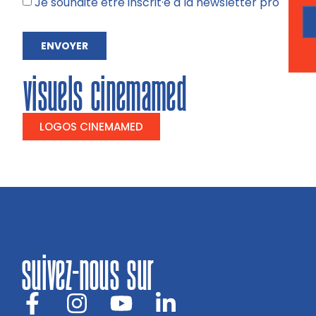
Je souhaite être inscrit·e à la newsletter pro
ENVOYER
visuels cinemamed
LOGOS CINEMAMED
suivez-nous sur