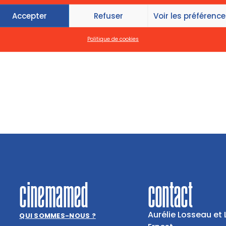
Accepter
Refuser
Voir les préférenc
Politique de cookies
cinemamed
contact
Aurélie Losseau et 
QUI SOMMES-NOUS ?