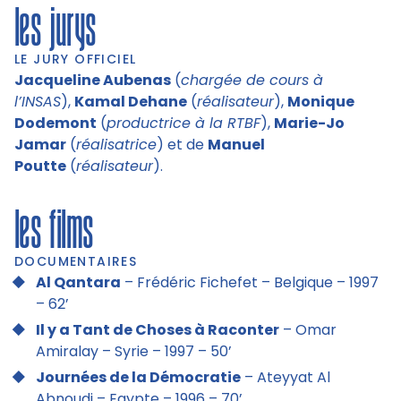
les jurys
LE JURY OFFICIEL
Jacqueline Aubenas
(
chargée de cours à
l’INSAS
),
Kamal Dehane
(
réalisateur
),
Monique
Dodemont
(
productrice à la RTBF
),
Marie-Jo
Jamar
(
réalisatrice
) et de
Manuel
Poutte
(
réalisateur
).
les films
DOCUMENTAIRES
Al Qantara
– Frédéric Fichefet – Belgique – 1997
– 62’
Il y a Tant de Choses à Raconter
– Omar
Amiralay – Syrie – 1997 – 50’
Journées de la Démocratie
– Ateyyat Al
Abnoudi – Egypte – 1996 – 70’