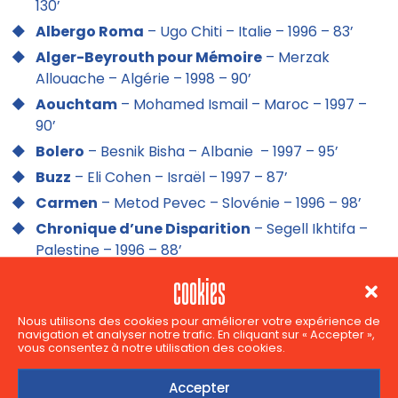
130’
Albergo Roma
– Ugo Chiti – Italie – 1996 – 83’
Alger-Beyrouth pour Mémoire
– Merzak
Allouache – Algérie – 1998 – 90’
Aouchtam
– Mohamed Ismail – Maroc – 1997 –
90’
Bolero
– Besnik Bisha – Albanie – 1997 – 95’
Buzz
– Eli Cohen – Israël – 1997 – 87’
Carmen
– Metod Pevec – Slovénie – 1996 – 98’
Chronique d’une Disparition
– Segell Ikhtifa –
Palestine – 1996 – 88’
Concert Dans la Ruelle du Bonheur
– Asma El
cookies
Bakri – Egypte – 1998 – 105’
Dharma Blue Bums
(Avrio Tha Xeroune) –
Nous utilisons des cookies pour améliorer votre expérience de
navigation et analyser notre trafic. En cliquant sur « Accepter »,
Grèce – 1997 – 110’
vous consentez à notre utilisation des cookies.
Fleuve d’Or (Orio do Ouro)
– Paulo Rocha –
Accepter
Portugal – 1998 – 103’