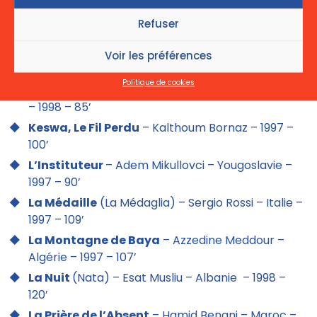
Gypsy Magic
– Stole Popov – Macédoine – 1997 –
Refuser
130’
Innocence
– Zeki Demirkubuz – Turquie – 1997 –
Voir les préférences
110’
Politique de cookies
Kasaba
(The Town) – Nuri Bilge Ceylan – Turquie
– 1998 – 85’
Keswa, Le Fil Perdu
– Kalthoum Bornaz – 1997 –
100’
L’Instituteur
– Adem Mikullovci – Yougoslavie –
1997 – 90’
La Médaille
(La Médaglia) – Sergio Rossi – Italie –
1997 – 109’
La Montagne de Baya
– Azzedine Meddour –
Algérie – 1997 – 107’
La Nuit
(Nata) – Esat Musliu – Albanie – 1998 –
120’
La Prière de l’Absent
– Hamid Benani – Maroc –