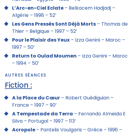
L’Arc-en-Ciel Eclate
– Belkacem Hadjadj –
Algérie – 1998 – 52’
Les Gens Pressés Sont Déjà Morts
– Thomas de
Thier – Belgique – 1997 – 52’
Pour le Plaisir des Yeux
– Izza Genini – Maroc –
1997 – 50’
Return to Oulad Moumen
– Izza Genini – Maroc
– 1994 – 50’
AUTRES SÉANCES
Fiction :
A la Place du Cœur
– Robert Guédiguian –
France – 1997 – 90’
A Tempestade da Terra
– Fernando Almeida E
Silva – Portugal – 1997 – 113’
Acropole
– Pantelis Voulgaris – Grèce – 1996 –