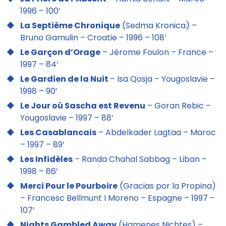
1996 – 100’
La Septième Chronique
(Sedma Kronica) –
Bruno Gamulin – Croatie – 1996 – 108’
Le Garçon d’Orage
– Jérome Foulon – France –
1997 – 84’
Le Gardien de la Nuit
– Isa Qosja – Yougoslavie –
1998 – 90’
Le Jour où Sascha est Revenu
– Goran Rebic –
Yougoslavie – 1997 – 88’
Les Casablancais
– Abdelkader Lagtaa – Maroc
– 1997 – 89’
Les Infidèles
– Randa Chahal Sabbag – Liban –
1998 – 86’
Merci Pour le Pourboire
(Gracias por la Propina)
– Francesc Bellmunt I Moreno – Espagne – 1997 –
107’
Nights Gambled Away
(Hamenes Nichtes) –