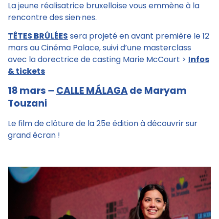
La jeune réalisatrice bruxelloise vous emmène à la
rencontre des sien·nes.
TÊTES BRÛLÉES
sera projeté en avant première le 12
mars au Cinéma Palace, suivi d’une masterclass
avec la dorectrice de casting Marie McCourt >
Infos
& tickets
18 mars –
CALLE MÁLAGA
de Maryam
Touzani
Le film de clôture de la 25e édition à découvrir sur
grand écran !