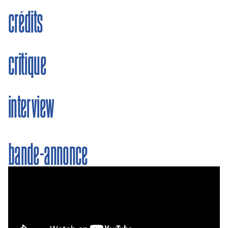
crédits
critique
interview
bande-annonce