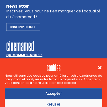
Newsletter
Inscrivez-vous pour ne rien manquer de l’actualité
du Cinemamed !
INSCRIPTION
cinemamed
QUI SOMMES-NOUS ?
LA CHARTE DU CINEMAMED
cookies
PARTENAIRES
JOBS, STAGES & BÉNÉVOLAT
Nous utilisons des cookies pour améliorer votre expérience de
navigation et analyser notre trafic. En cliquant sur « Accepter »,
vous consentez à notre utilisation des cookies.
contact
Accepter
Aurélie Losseau et Louise Ernest
Rue des Palais 42
Refuser