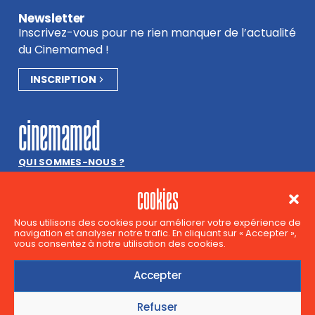
Newsletter
Inscrivez-vous pour ne rien manquer de l’actualité
du Cinemamed !
INSCRIPTION
cinemamed
QUI SOMMES-NOUS ?
LA CHARTE DU CINEMAMED
cookies
PARTENAIRES
JOBS, STAGES & BÉNÉVOLAT
Nous utilisons des cookies pour améliorer votre expérience de
navigation et analyser notre trafic. En cliquant sur « Accepter »,
vous consentez à notre utilisation des cookies.
contact
Accepter
Aurélie Losseau et Louise Ernest
Rue des Palais 42
Refuser