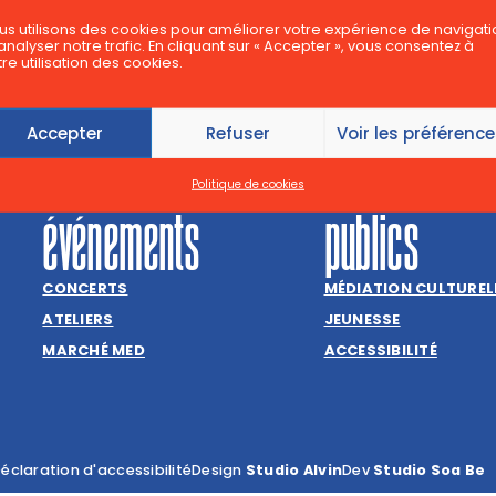
Aurélie Losseau et 
QUI SOMMES-NOUS ?
us utilisons des cookies pour améliorer votre expérience de navigati
analyser notre trafic. En cliquant sur « Accepter », vous consentez à
Ernest
LA CHARTE DU CINEMAMED
re utilisation des cookies.
Rue des Palais 42
PARTENAIRES
1030 Bruxelles
JOBS, STAGES & BÉNÉVOLAT
Accepter
Refuser
Voir les préférenc
+32(0) 2 800 81 72
INFO@CINEMAMED.BE
Politique de cookies
événements
publics
CONCERTS
MÉDIATION CULTUREL
ATELIERS
JEUNESSE
MARCHÉ MED
ACCESSIBILITÉ
éclaration d'accessibilité
Design
Studio Alvin
Dev
Studio Soa Be