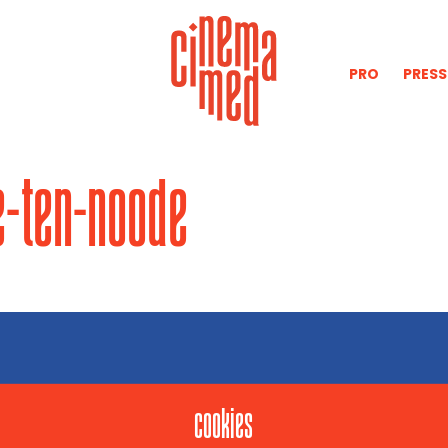
PRO
PRESS
-ten-noode
cinemamed
contact
cookies