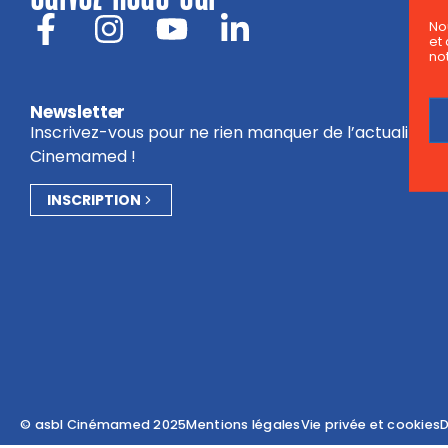
No
et 
not
Newsletter
Inscrivez-vous pour ne rien manquer de l’actualité du
Cinemamed !
INSCRIPTION
© asbl Cinémamed 2025
Mentions légales
Vie privée et cookies
D