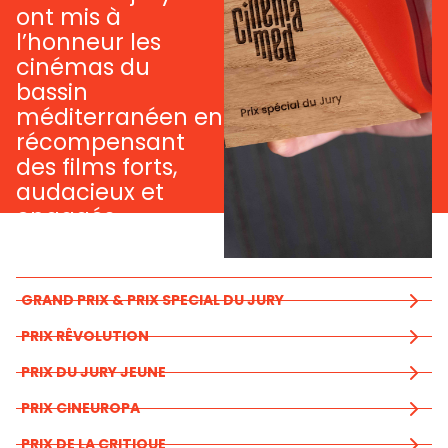
ont mis à
l’honneur les
cinémas du
bassin
méditerranéen en
récompensant
des films forts,
audacieux et
engagés.
GRAND PRIX & PRIX SPECIAL DU JURY
PRIX RÊVOLUTION
PRIX DU JURY JEUNE
PRIX CINEUROPA
PRIX DE LA CRITIQUE