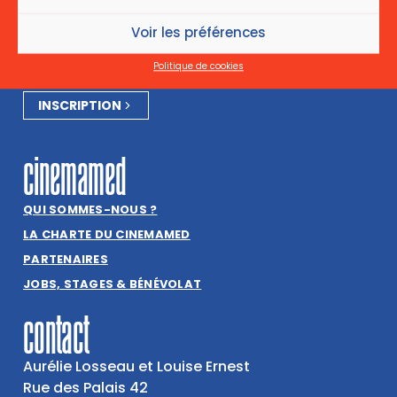
Newsletter
Voir les préférences
Inscrivez-vous pour ne rien manquer de l’actualité
du Cinemamed !
Politique de cookies
INSCRIPTION
cinemamed
QUI SOMMES-NOUS ?
LA CHARTE DU CINEMAMED
PARTENAIRES
JOBS, STAGES & BÉNÉVOLAT
contact
Aurélie Losseau et Louise Ernest
Rue des Palais 42