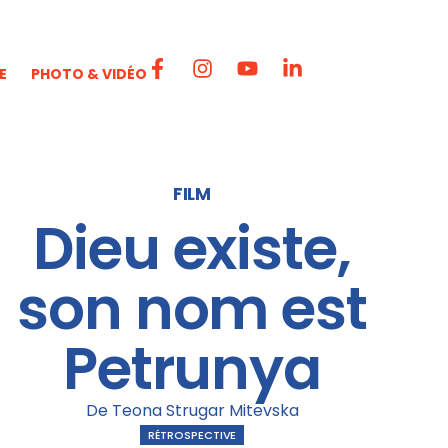
E
PHOTO & VIDÉO
FILM
Dieu existe,
son nom est
Petrunya
De Teona Strugar Mitevska
RÉTROSPECTIVE