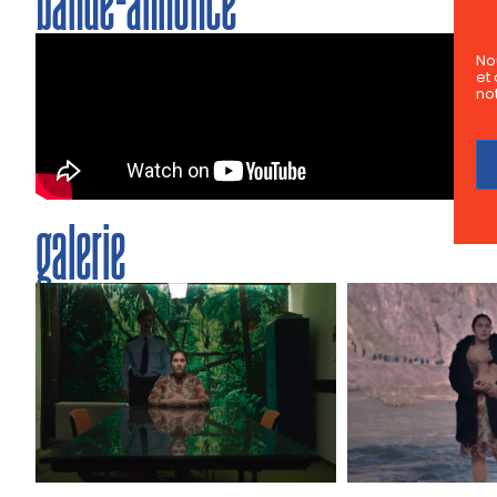
bande-annonce
No
et 
not
galerie