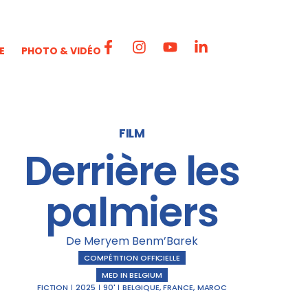
E
PHOTO & VIDÉO
FILM
Derrière les
palmiers
De Meryem Benm’Barek
COMPÉTITION OFFICIELLE
MED IN BELGIUM
FICTION
2025
90'
BELGIQUE
,
FRANCE
,
MAROC