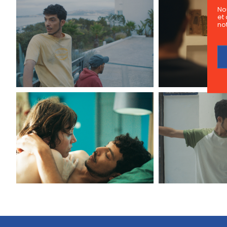
No
et 
not