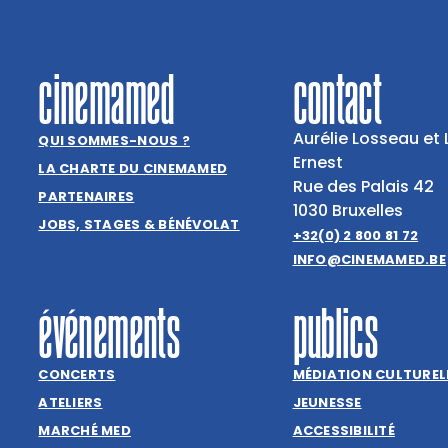
cinemamed
contact
Aurélie Losseau et 
QUI SOMMES-NOUS ?
Ernest
LA CHARTE DU CINEMAMED
Rue des Palais 42
PARTENAIRES
1030 Bruxelles
JOBS, STAGES & BÉNÉVOLAT
+32(0) 2 800 81 72
INFO@CINEMAMED.BE
événements
publics
CONCERTS
MÉDIATION CULTUREL
ATELIERS
JEUNESSE
MARCHÉ MED
ACCESSIBILITÉ