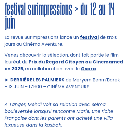
festival surimpressions > du 12 au 14
juin
La revue Surimpressions lance un
festival
de trois
jours au Cinéma Aventure.
Venez découvrir la sélection, dont fait partie le film
lauréat du
Prix du Regard Citoyen au Cinemamed
en 2025
, en collaboration avec le
Gsara
.
►
DERRIÈRE LES PALMIERS
de Meryem Benm’Barek
– 13 JUIN – 17H00 – CINÉMA AVENTURE
A Tanger, Mehdi voit sa relation avec Selma
bouleversée lorsqu’il rencontre Marie, une riche
Française dont les parents ont acheté une villa
luxueuse dans la kasbah.