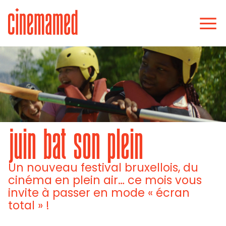
juin bat son plein
Un nouveau festival bruxellois, du
cinéma en plein air… ce mois vous
invite à passer en mode « écran
total » !