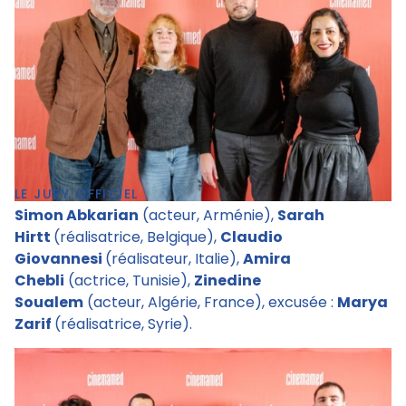
LE JURY OFFICIEL
Simon Abkarian
(acteur, Arménie),
Sarah
Hirtt
(réalisatrice, Belgique),
Claudio
Giovannesi
(réalisateur, Italie),
Amira
Chebli
(actrice, Tunisie),
Zinedine
Soualem
(acteur, Algérie, France), excusée :
Marya
Zarif
(réalisatrice, Syrie).