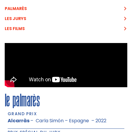
PALMARÈS
LES JURYS
LES FILMS
le palmarès
GRAND PRIX
Alcarràs
– Carla Simón – Espagne – 2022