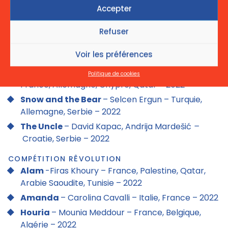
Les damnés ne pleurent pas
– Fyzal Boulifa –
Accepter
France, Belgique, Maroc – 2022
Refuser
Interdit aux chiens et aux italiens
– Alain
Ughetto – France, Belgique, Suisse, Italie, Portugal
Voir les préférences
– 2022
Mediterranean Fever
– Maha Haj – Palestine,
Politique de cookies
France, Allemagne, Chypre, Qatar – 2022
Snow and the Bear
– Selcen Ergun – Turquie,
Allemagne, Serbie – 2022
The Uncle
– David Kapac, Andrija Mardešić
–
Croatie, Serbie – 2022
COMPÉTITION RÊVOLUTION
Alam
-Firas Khoury – France, Palestine, Qatar,
Arabie Saoudite, Tunisie – 2022
Amanda
– Carolina Cavalli – Italie, France – 2022
Houria
– Mounia Meddour – France, Belgique,
Algérie – 2022