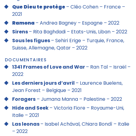
Que Dieu te protège
– Cléo Cohen – France –
2021
Ramona
– Andrea Bagney – Espagne – 2022
Sirens
– Rita Baghdadi – Etats-Unis, Liban – 2022
Sous les figues
– Sehiri Erige – Turquie, France,
Suisse, Allemagne, Qatar – 2022
DOCUMENTAIRES
1341 Frames of Love and War
– Ran Tal – Israël –
2022
Les derniers jours d’avril
– Laurence Buelens,
Jean Forest – Belgique – 2021
Foragers
– Jumana Manna – Palestine – 2022
Hide and Seek
– Victoria Fiore – Royaume-Uni,
Italie – 2021
Las leonas
– Isabel Achával, Chiara Bondì – Italie
– 2022