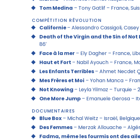
Tom Medina
– Tony Gatlif – France, Suis
COMPÉTITION RÊVOLUTION
Californie
– Alessandro Cassigoli, Casey 
Death of the Virgin and the Sin of Not 
86′
Face à la mer
– Ely Dagher – France, Liba
Haut et Fort
– Nabil Ayouch – France, M
Les Enfants Terribles
– Ahmet Necdet Çu
Mes Frères et Moi
– Yohan Manca – Franc
Not Knowing
– Leyla Yilmaz – Turquie – 
One More Jump
– Emanuele Gerosa – Ital
DOCUMENTAIRES
Blue Box
– Michal Weitz – Israël, Belgiqu
Des Femmes
– Merzak Allouache – Algéri
Fadma, même les fourmis ont des ail