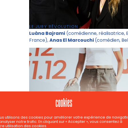
LE JURY RÊVOLUTION
Luàna Bajrami
(comédienne, réalisatrice, 
France),
Anas El Marcouchi
(comédien, Be
cookies
us utilisons des cookies pour améliorer votre expérience de navigati
analyser notre trafic. En cliquant sur « Accepter », vous consentez à
re utilisation des cookies.