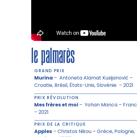
le palmarès
GRAND PRIX
Murina
– Antoneta Alamat Kusijanović –
Croatie, Brésil, États-Unis, Slovénie – 2021
PRIX RÊVOLUTION
Mes frères et moi
– Yohan Manca – Fran
– 2021
PRIX DE LA CRITIQUE
Apples
– Christos Nikou – Grèce, Pologne,