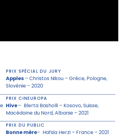
PRIX SPÉCIAL DU JURY
Apples
– Christos Nikou – Grèce, Pologne,
Slovénie – 2020
PRIX CINEUROPA
ce
Hive
– Blerta Basholli – Kosovo, Suisse,
Macédoine du Nord, Albanie – 2021
PRIX DU PUBLIC
Bonne mère
– Hafsia Herzi – France – 2021