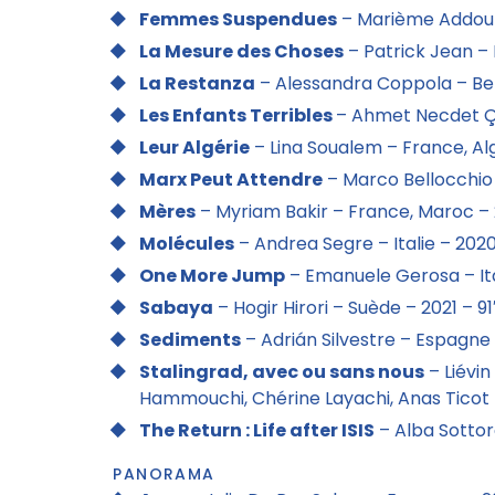
Femmes Suspendues
– Marième Addou –
La Mesure des Choses
– Patrick Jean – B
La Restanza
– Alessandra Coppola – Belgi
Les Enfants Terribles
– Ahmet Necdet Çu
Leur Algérie
– Lina Soualem – France, Alg
Marx Peut Attendre
– Marco Bellocchio – 
Mères
– Myriam Bakir – France, Maroc – 
Molécules
– Andrea Segre – Italie – 2020
One More Jump
– Emanuele Gerosa – Ital
Sabaya
– Hogir Hirori – Suède – 2021 – 91
Sediments
– Adrián Silvestre – Espagne 
Stalingrad, avec ou sans nous
– Liévin
Hammouchi, Chérine Layachi, Anas Ticot –
The Return : Life after ISIS
– Alba Sottor
PANORAMA