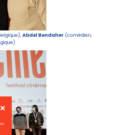
Belgique),
Abdel Bendaher
(comédien,
lgique)
on