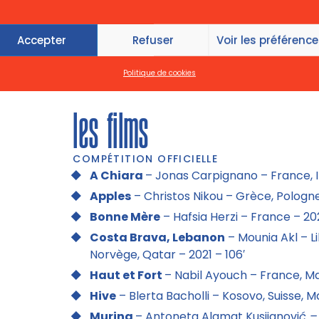
Accepter
Refuser
Voir les préférenc
LE JURY JEUNE
Celie Challe, Bianca Iona Costin, Morrigane 
Politique de cookies
Melchior, Maxime Meunier, Pierre Vandevoir
les films
COMPÉTITION OFFICIELLE
A Chiara
– Jonas Carpignano – France, Ita
Apples
– Christos Nikou – Grèce, Pologne
Bonne Mère
– Hafsia Herzi – France – 202
Costa Brava, Lebanon
– Mounia Akl – L
Norvège, Qatar – 2021 – 106′
Haut et Fort
– Nabil Ayouch – France, M
Hive
– Blerta Bacholli – Kosovo, Suisse, 
Murina
– Antoneta Alamat Kusijanovi
ć –