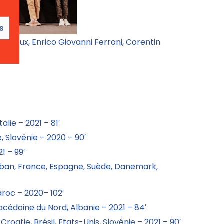
es
Deroeux, Enrico Giovanni Ferroni, Corentin
lie – 2021 – 81′
, Slovénie – 2020 – 90′
1 – 99′
iban, France, Espagne, Suède, Danemark,
aroc – 2020– 102′
Macédoine du Nord, Albanie – 2021 – 84′
Croatie, Brésil, Etats-Unis, Slovénie – 2021 – 90′