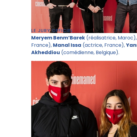
LE JURY OFFICIEL
Meryem Benm’Barek
(réalisatrice, Maroc)
France),
Manal Issa
(actrice, France),
Yan
Akheddiou
(comédienne, Belgique).