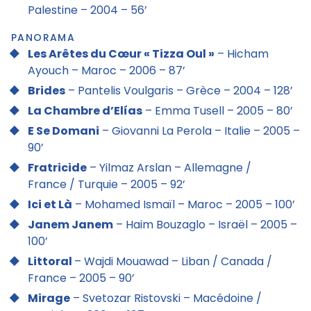
Palestine – 2004 – 56’
PANORAMA
Les Arêtes du Cœur « Tizza Oul »
– Hicham
Ayouch – Maroc – 2006 – 87’
Brides
– Pantelis Voulgaris – Grèce – 2004 – 128’
La Chambre d’Elías
– Emma Tusell – 2005 – 80’
E Se Domani
– Giovanni La Perola – Italie – 2005 –
90’
Fratricide
– Yilmaz Arslan – Allemagne /
France / Turquie – 2005 – 92’
Ici et Là
– Mohamed Ismaïl – Maroc – 2005 – 100’
Janem Janem
– Haim Bouzaglo – Israël – 2005 –
100’
Littoral
– Wajdi Mouawad – Liban / Canada /
France – 2005 – 90’
Mirage
– Svetozar Ristovski – Macédoine /