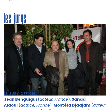
les jurys
LE JURY OFFICIEL
Jean Benguigui
(
acteur, France
),
Sanaâ
Alaoui
(
actrice, France
),
Mostéfa Djadjam
(
acteur