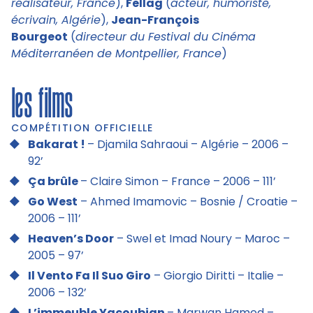
réalisateur, France
),
Fellag
(
acteur, humoriste,
écrivain, Algérie
),
Jean-François
Bourgeot
(
directeur du Festival du Cinéma
Méditerranéen de Montpellier, France
)
les films
COMPÉTITION OFFICIELLE
Bakarat !
– Djamila Sahraoui – Algérie – 2006 –
92’
Ça brûle
– Claire Simon – France – 2006 – 111’
Go West
– Ahmed Imamovic – Bosnie / Croatie –
2006 – 111’
Heaven’s Door
– Swel et Imad Noury – Maroc –
2005 – 97’
Il Vento Fa Il Suo Giro
– Giorgio Diritti – Italie –
2006 – 132’
L’immeuble Yacoubian
– Marwan Hamed –