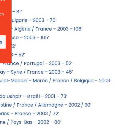
2003 – 81’
on
a – Bulgarie – 2003 – 70’
edo – Algérie / France – 2003 – 106’
 France – 2003 – 105’
es
4 – 72’
 2003 – 52’
 France / Portugal – 2003 – 52’
y – Syrie / France – 2003 – 46’
el-Madani – Maroc / France / Belgique – 2003
a Ushpiz – Israël – 2001 – 73’
estine / France / Allemagne – 2002 / 90’
ries – France – 2003 / 72’
ne / Pays-Bas – 2002 – 80’