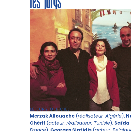
les jurys
LE JURY OFFICIEL
Merzak Allouache
(
réalisateur, Algérie
),
N
Chérif
(
acteur, réalisateur, Tunisie
),
Saïda
France
),
Georges Siatidis
(
acteur, Belgiqu