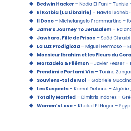
Bedwin Hacker
– Nadia El Fani – Tunisie 
El Kotbia (La Librairie)
– Nawfel Saheb-E
Il Dono
– Michelangelo Frammartino – Ita
Jame’s Journey To Jerusalem
– Ra’ana
Jawhara, Fille de Prison
– Saâd Chraïbi
La Luz Prodigioza
– Miguel Hermoso – E
Monsieur Ibrahim et les Fleurs du Cor
Mortadelo & Filémon
– Javier Fesser – 
Prendimi e Portami Via
– Tonino Zangard
Souviens-toi de Moi
– Gabriele Muccino –
Les Suspects
– Kamal Dehane – Algérie /
Totally Married
– Dimitris Indares – Grè
Women’s Love
– Khaled El Hagar – Egypt