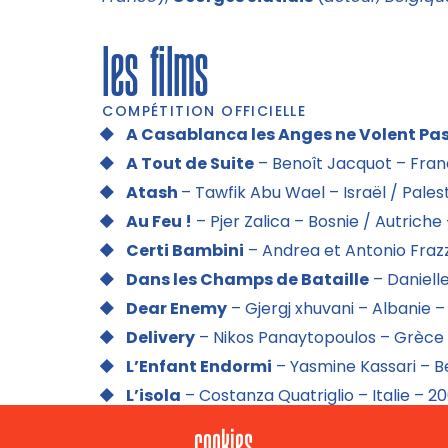
les films
COMPÉTITION OFFICIELLE
A Casablanca les Anges ne Volent Pa
A Tout de Suite
– Benoît Jacquot – Fran
Atash
– Tawfik Abu Wael – Israël / Palest
Au Feu !
– Pjer Zalica – Bosnie / Autriche 
Certi Bambini
– Andrea et Antonio Frazzi
Dans les Champs de Bataille
– Danielle
Dear Enemy
– Gjergj xhuvani – Albanie –
Delivery
– Nikos Panaytopoulos – Grèce 
L’Enfant Endormi
– Yasmine Kassari – Be
L’isola
– Costanza Quatriglio – Italie – 20
Le Thé d’Ania
– Saïd Ould Khelifa – Franc
cookies