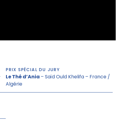
PRIX SPÉCIAL DU JURY
–
Le Thé d’Ania
– Saïd Ould Khelifa – France /
Algérie