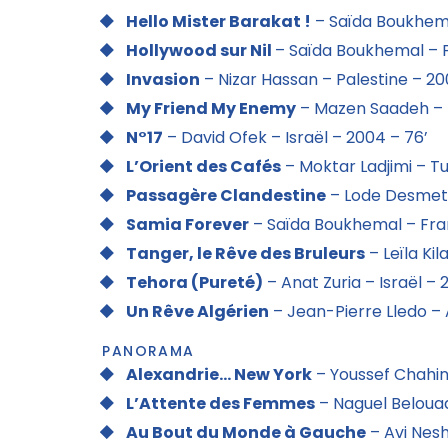
Hello Mister Barakat !
– Saïda Boukhema
Hollywood sur Nil
– Saïda Boukhemal – F
Invasion
– Nizar Hassan – Palestine – 20
My Friend My Enemy
– Mazen Saadeh – P
N°17
– David Ofek – Israël – 2004 – 76’
L’Orient des Cafés
– Moktar Ladjimi – Tu
Passagère Clandestine
– Lode Desmet 
Samia Forever
– Saïda Boukhemal – Fra
Tanger, le Rêve des Bruleurs
– Leïla Ki
Tehora (Pureté)
– Anat Zuria – Israël – 
Un Rêve Algérien
– Jean-Pierre Lledo – A
PANORAMA
Alexandrie… New York
– Youssef Chahin
L’Attente des Femmes
– Naguel Belouad
Au Bout du Monde à Gauche
– Avi Nesh