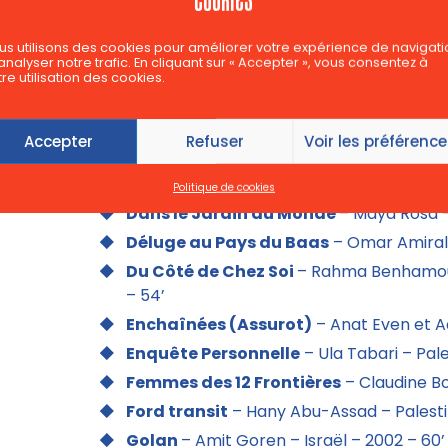
DOCUMENTAIRES
1001 Jours
– Frédéric Laffont – France – 
us utilisons des cookies pour améliorer votre expérience de navigati
analyser notre trafic. En cliquant sur « Accepter », vous consentez à
A Qui Est Cette Chanson ?
– Adela Peev
re utilisation des cookies.
Algérie, Mes Fantômes
– Jean-pierre Ll
Aliénations
– Malek Bensmaïl – Algérie /
Accepter
Refuser
Voir les préférenc
Au-Delà
– Anne Closset – Belgique – 200
Casting
– Goran Radovanovic – Serbie –
Politique de cookies
Dans le Jardin du Monde
– Maya Rosa –
Déluge au Pays du Baas
– Omar Amirala
Du Côté de Chez Soi
– Rahma Benhamou 
– 54’
Enchaînées (Assurot)
– Anat Even et Ad
Enquête Personnelle
– Ula Tabari – Pal
Femmes des 12 Frontières
– Claudine Bo
Ford transit
– Hany Abu-Assad – Palesti
Golan
– Amit Goren – Israël – 2002 – 60’