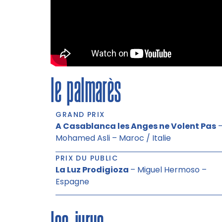
le palmarès
GRAND PRIX
A Casablanca les Anges ne Volent Pas
Mohamed Asli – Maroc / Italie
PRIX DU PUBLIC
La Luz Prodigioza
– Miguel Hermoso –
Espagne