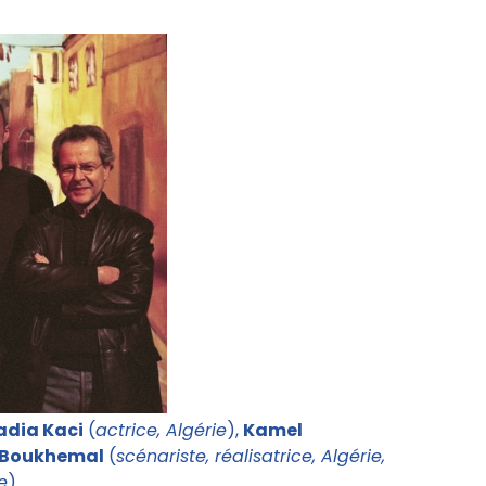
adia Kaci
(
actrice, Algérie
),
Kamel
 Boukhemal
(
scénariste, réalisatrice, Algérie,
e
)